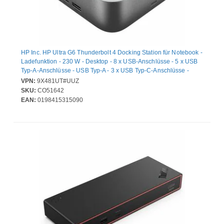
HP Inc. HP Ultra G6 Thunderbolt 4 Docking Station für Notebook -
Ladefunktion - 230 W - Desktop - 8 x USB-Anschlüsse - 5 x USB
Typ-A-Anschlüsse - USB Typ-A - 3 x USB Typ-C-Anschlüsse -
USB Typ C - 1 x RJ-45-Anschlüsse - Netzwerk (RJ-45) - 1 x
VPN:
9X481UT#UUZ
HDMI-Anschlüsse - HDMI - 2 x DisplayPorts - DisplayPort -
SKU:
CO51642
Thunderbolt - 1 x Thunderbolt 4 Ports - Kabelgebundenes - 2.5
EAN:
0198415315090
Gigabit Ethernet