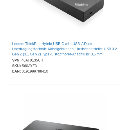
Lenovo ThinkPad Hybrid USB-C with USB-A Dock.
Übertragungstechnik: Kabelgebunden, Hostschnittstelle: USB 3.2
Gen 2 (3.1 Gen 2) Type-C, Kopfhörer-Anschluss: 3,5 mm.
Ethernet LAN Datentransferraten: 10,100,1000 Mbit/s.
VPN:
40AF0135CH
Produktfarbe: Schwarz, Markenkompatibilität: Lenovo,
SKU:
S60AYE3
Kompatibilität: E580, E480, E470, L580, L480, L470, L380, L380
EAN:
0191999788410
Yoga, Lenovo Tablet 10, Miix 520-12IKB, T580, T570,....
Energiequelle: Gleichstrom, Stromversorgung: 135 W, Power plug
type: Typ J. Breite: 210 mm, Tiefe: 80 mm, Höhe: