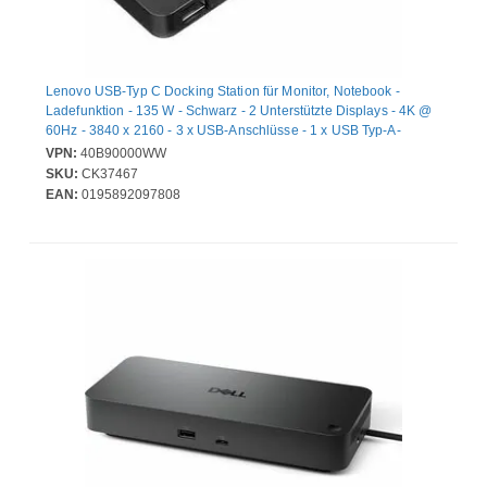
Lenovo USB-Typ C Docking Station für Monitor, Notebook -
Ladefunktion - 135 W - Schwarz - 2 Unterstützte Displays - 4K @
60Hz - 3840 x 2160 - 3 x USB-Anschlüsse - 1 x USB Typ-A-
Anschlüsse - USB Typ-A - 2 x USB Typ-C-Anschlüsse - USB Typ C
VPN:
40B90000WW
- 1 x RJ-45-Anschlüsse - Netzwerk (RJ-45) - 1 x HDMI-
SKU:
CK37467
Anschlüsse - HDMI - 1 x DisplayPorts - DisplayPort -
EAN:
0195892097808
Kabelgebundenes - Gigabit-Ethernet - Windows 10, Windows 11 -
100W