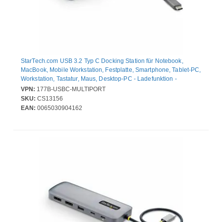
StarTech.com USB 3.2 Typ C Docking Station für Notebook,
MacBook, Mobile Workstation, Festplatte, Smartphone, Tablet-PC,
Workstation, Tastatur, Maus, Desktop-PC - Ladefunktion -
Speicherkartenleser - SD, SDHC, SDXC - Grau - Desktop - 1
VPN:
177B-USBC-MULTIPORT
Unterstützte Displays - 4K @ 60Hz, 4K - 3840 x 2160 - 3 x USB-
SKU:
CS13156
Anschlüsse - 2 x USB Typ-A-Anschlüsse - USB Typ-A - 1 x USB
EAN:
0065030904162
Typ-C-Anschlüsse - USB Typ C - 1 x RJ-45-Anschlüsse -
Netzwerk (RJ-45) - HDMI - Kabelgebundenes - 2.5 Gigab