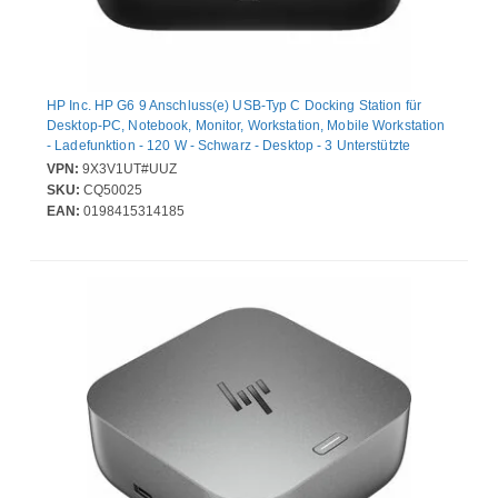
HP Inc. HP G6 9 Anschluss(e) USB-Typ C Docking Station für
Desktop-PC, Notebook, Monitor, Workstation, Mobile Workstation
- Ladefunktion - 120 W - Schwarz - Desktop - 3 Unterstützte
Displays - 4K, 4K @ 120Hz, 4K @ 60Hz - 3840 x 2160, 2560 x
VPN:
9X3V1UT#UUZ
1440, 1920 x 1080 - 5 x USB-Anschlüsse - 3 x USB Typ-A-
SKU:
CQ50025
Anschlüsse - USB Typ-A - 2 x USB Typ-C-Anschlüsse - USB Typ C
EAN:
0198415314185
- 1 x RJ-45-Anschlüsse - Netzwerk (RJ-45) - 1 x HDMI-
Anschlüsse - HDMI - 2 x DisplayPorts - DisplayPort - Kabe