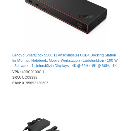
Lenovo SmartDock 5500 11 Anschluss(e) USB4 Docking Station
für Monitor, Notebook, Mobile Workstation - Ladefunktion - 100 W
- Schwarz - 4 Unterstützte Displays - 4K @ 60Hz, 8K @ 60Hz, 4K
@ 144Hz - 3840 x 2160, 7680 x 4320 - 6 x USB-Anschlüsse - 4 x
VPN:
40BC0100CH
USB Typ-A-Anschlüsse - USB Typ-A - 2 x USB Typ-C-Anschlüsse
SKU:
CQ08399
- USB Typ C - 1 x USB4 - 1 x RJ-45-Anschlüsse - Netzwerk (RJ-
EAN:
0195892120605
45) - 1 x HDMI-Anschlüsse - HDMI - 2 x DisplayPorts -
DisplayPort - Kabelgebundenes - Giga