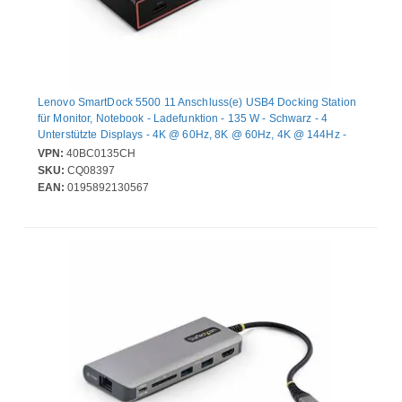
Lenovo SmartDock 5500 11 Anschluss(e) USB4 Docking Station
für Monitor, Notebook - Ladefunktion - 135 W - Schwarz - 4
Unterstützte Displays - 4K @ 60Hz, 8K @ 60Hz, 4K @ 144Hz -
3840 x 2160, 7680 x 4320 - 7 x USB-Anschlüsse - 4 x USB Typ-A-
VPN:
40BC0135CH
Anschlüsse - USB Typ-A - 2 x USB Typ-C-Anschlüsse - USB Typ C
SKU:
CQ08397
- 1 x RJ-45-Anschlüsse - Netzwerk (RJ-45) - 1 x HDMI-
EAN:
0195892130567
Anschlüsse - HDMI - 2 x DisplayPorts - DisplayPort -
Kabelgebundenes - Gigabit-Ethernet - Windows 11, macO