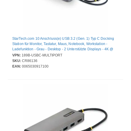
StarTech.com 10 Anschluss(e) USB 3.2 (Gen. 1) Typ C Docking
Station für Monitor, Tastatur, Maus, Notebook, Workstation -
Ladefunktion - Grau - Desktop - 2 Unterstützte Displays - 4K @
60Hz, 4K - 3840 x 2160 - 7 x USB-Anschlüsse - 3 x USB Typ-A-
VPN:
189B-USBC-MULTIPORT
Anschlüsse - USB Typ-A - 4 x USB Typ-C-Anschlüsse - USB Typ C
SKU:
CR86136
- Netzwerk (RJ-45) - DisplayPort - Kabelgebundenes - Gigabit-
EAN:
0065030917100
Ethernet - Windows 10, Windows 11, Linux, ChromeOS - 100W