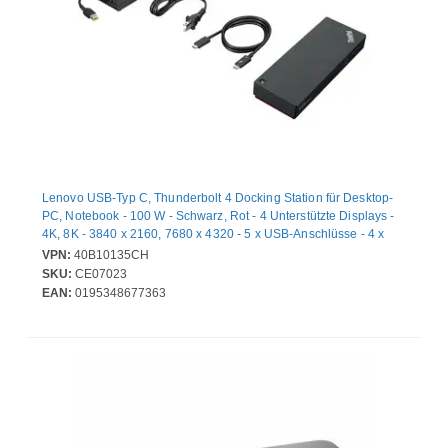
Lenovo USB-Typ C, Thunderbolt 4 Docking Station für Desktop-
PC, Notebook - 100 W - Schwarz, Rot - 4 Unterstützte Displays -
4K, 8K - 3840 x 2160, 7680 x 4320 - 5 x USB-Anschlüsse - 4 x
USB Typ-A-Anschlüsse - USB Typ-A - 1 x USB Typ-C-Anschlüsse
VPN:
40B10135CH
- USB Typ C - 1 x RJ-45-Anschlüsse - Netzwerk (RJ-45) - 1 x
SKU:
CE07023
HDMI-Anschlüsse - HDMI - DisplayPort - Thunderbolt -
EAN:
0195348677363
Kabelgebundenes - Gigabit-Ethernet - Windows