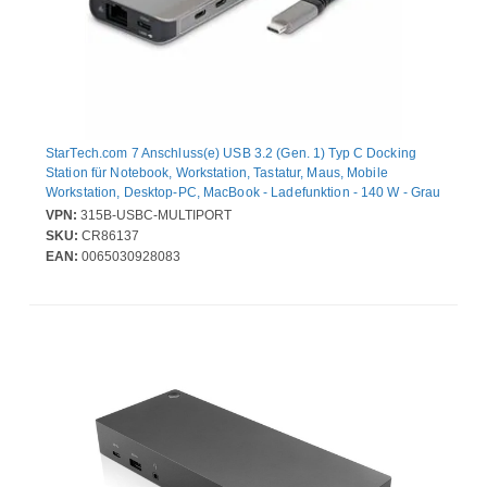
StarTech.com 7 Anschluss(e) USB 3.2 (Gen. 1) Typ C Docking
Station für Notebook, Workstation, Tastatur, Maus, Mobile
Workstation, Desktop-PC, MacBook - Ladefunktion - 140 W - Grau
- Desktop - 1 Unterstützte Displays - 4K @ 60Hz, 4K - 3840 x
VPN:
315B-USBC-MULTIPORT
2160 - 5 x USB-Anschlüsse - 2 x USB Typ-A-Anschlüsse - USB
SKU:
CR86137
Typ-A - 3 x USB Typ-C-Anschlüsse - USB Typ C - 1 x RJ-45-
EAN:
0065030928083
Anschlüsse - Netzwerk (RJ-45) - 1 x HDMI-Anschlüsse - HDMI -
Kabelgebundenes - Gigabit-Ethernet - Windo