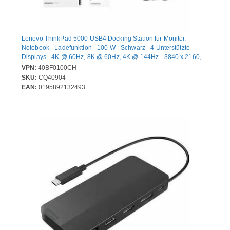
Lenovo ThinkPad 5000 USB4 Docking Station für Monitor,
Notebook - Ladefunktion - 100 W - Schwarz - 4 Unterstützte
Displays - 4K @ 60Hz, 8K @ 60Hz, 4K @ 144Hz - 3840 x 2160,
7680 x 4320 - 6 x USB-Anschlüsse - 4 x USB Typ-A-Anschlüsse -
VPN:
40BF0100CH
USB Typ-A - 2 x USB Typ-C-Anschlüsse - USB Typ C - 1 x RJ-45-
SKU:
CQ40904
Anschlüsse - Netzwerk (RJ-45) - 1 x HDMI-Anschlüsse - HDMI - 2
EAN:
0195892132493
x DisplayPorts - DisplayPort - Kabelgebundenes - Gigabit-
Ethernet - Windows 11, macOS Sonoma, macOS S