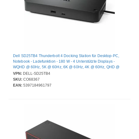
Dell SD25TB4 Thunderbolt 4 Docking Station für Desktop-PC,
Notebook - Ladefunktion - 180 W - 4 Unterstützte Displays -
WQHD @ 60Hz, 5K @ 60Hz, 6K @ 60Hz, 4K @ 60Hz, QHD @
60Hz, 8K @ 60Hz - 3440 x 1440, 5120 x 2160, 6144 x 3456,
VPN:
DELL-SD25TB4
3840 x 2160, 2560 x 1440, 7680 x 4320 - 6 x USB-Anschlüsse - 4
SKU:
CO68367
x USB Typ-A-Anschlüsse - USB Typ-A - 2 x USB Typ-C-
EAN:
5397184961797
Anschlüsse - USB Typ C - Netzwerk (RJ-45) - 1 x HDMI-
Anschlüsse - HDMI - 2 x DisplayPorts - DisplayPort - Thunderbolt
- 2 x