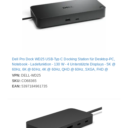
Dell Pro Dock WD25 USB-Typ C Docking Station für Desktop-PC,
Notebook - Ladefunktion - 130 W - 4 Unterstützte Displays - 5K @
60Hz, 6K @ 60Hz, 4K @ 60Hz, QHD @ 60Hz, SXGA, FHD @
60Hz, WQHD @ 60Hz - 3440 x 1440, 5120 x 2160, 6144 x 3456,
VPN:
DELL-WD25
3840 x 2160, 2560 x 1440, 1920 x 1080, 1280 x 1024 - 6 x USB-
SKU:
CO68365
Anschlüsse - 4 x USB Typ-A-Anschlüsse - USB Typ-A - 2 x USB
EAN:
5397184961735
Typ-C-Anschlüsse - USB Typ C - Netzwerk (RJ-45) - 1 x HDMI-
Anschlüsse - HDMI - 2 x DisplayPorts - DisplayPo