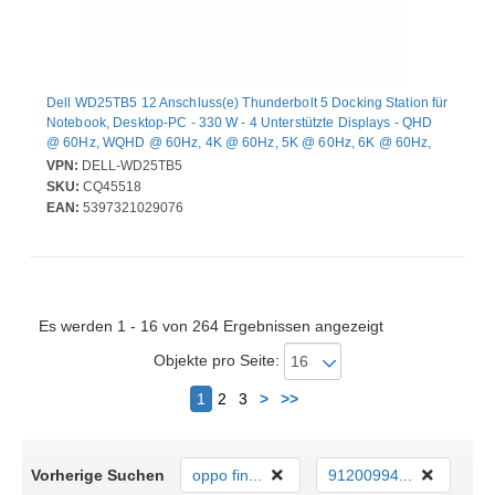
Dell WD25TB5 12 Anschluss(e) Thunderbolt 5 Docking Station für
Notebook, Desktop-PC - 330 W - 4 Unterstützte Displays - QHD
@ 60Hz, WQHD @ 60Hz, 4K @ 60Hz, 5K @ 60Hz, 6K @ 60Hz,
8K @ 60Hz, 4K @ 120Hz - 3840 x 2160, 5120 x 2160, 2560 x
VPN:
DELL-WD25TB5
1440, 3440 x 1440, 7680 x 4320, 6144 x 3456 - 6 x USB-
SKU:
CQ45518
Anschlüsse - 4 x USB Typ-A-Anschlüsse - USB Typ-A - 2 x USB
EAN:
5397321029076
Typ-C-Anschlüsse - USB Typ C - Netzwerk (RJ-45) - 1 x HDMI-
Anschlüsse - HDMI - 2 x DisplayPorts - DisplayPort - 2 x
Es werden 1 - 16 von 264 Ergebnissen angezeigt
Objekte pro Seite:
Nächster
1
2
3
>
>>
Vorherige Suchen
oppo fin...
91200994...