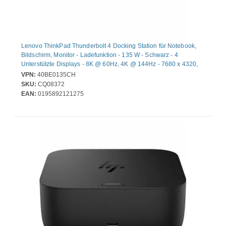
Lenovo ThinkPad Thunderbolt 4 Docking Station für Notebook,
Bildschirm, Monitor - Ladefunktion - 135 W - Schwarz - 4
Unterstützte Displays - 8K @ 60Hz, 4K @ 144Hz - 7680 x 4320,
3840 x 2160 - 6 x USB-Anschlüsse - 4 x USB Typ-A-Anschlüsse -
VPN:
40BE0135CH
USB Typ-A - 2 x USB Typ-C-Anschlüsse - USB Typ C - Netzwerk
SKU:
CQ08372
(RJ-45) - 1 x HDMI-Anschlüsse - HDMI - 2 x DisplayPorts -
EAN:
0195892121275
DisplayPort - Thunderbolt - 1 x Thunderbolt 4 Ports -
Kabelgebundenes - 2.5 Gigabit Ethernet - Windows, mac