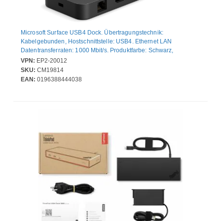
Microsoft Surface USB4 Dock. Übertragungstechnik:
Kabelgebunden, Hostschnittstelle: USB4. Ethernet LAN
Datentransferraten: 1000 Mbit/s. Produktfarbe: Schwarz,
Maximale Bildwiederholrate: 60 Hz, Cable lock slot type:
VPN:
EP2-20012
Kensington. Energiequelle: USB, Power connector: USB Typ-C,
SKU:
CM19814
Stromversorgung: 100 W. Breite: 120 mm, Tiefe: 60 mm, Höhe: 15
EAN:
0196388444038
mm