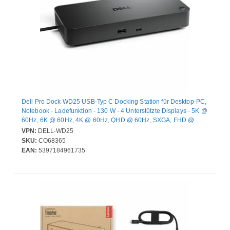
Dell Pro Dock WD25 USB-Typ C Docking Station für Desktop-PC,
Notebook - Ladefunktion - 130 W - 4 Unterstützte Displays - 5K @
60Hz, 6K @ 60Hz, 4K @ 60Hz, QHD @ 60Hz, SXGA, FHD @
60Hz, WQHD @ 60Hz - 3440 x 1440, 5120 x 2160, 6144 x 3456,
VPN:
DELL-WD25
3840 x 2160, 2560 x 1440, 1920 x 1080, 1280 x 1024 - 6 x USB-
SKU:
CO68365
Anschlüsse - 4 x USB Typ-A-Anschlüsse - USB Typ-A - 2 x USB
EAN:
5397184961735
Typ-C-Anschlüsse - USB Typ C - Netzwerk (RJ-45) - 1 x HDMI-
Anschlüsse - HDMI - 2 x DisplayPorts - DisplayPo