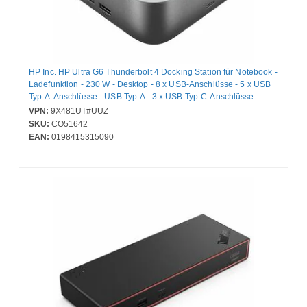
HP Inc. HP Ultra G6 Thunderbolt 4 Docking Station für Notebook -
Ladefunktion - 230 W - Desktop - 8 x USB-Anschlüsse - 5 x USB
Typ-A-Anschlüsse - USB Typ-A - 3 x USB Typ-C-Anschlüsse -
USB Typ C - 1 x RJ-45-Anschlüsse - Netzwerk (RJ-45) - 1 x
VPN:
9X481UT#UUZ
HDMI-Anschlüsse - HDMI - 2 x DisplayPorts - DisplayPort -
SKU:
CO51642
Thunderbolt - 1 x Thunderbolt 4 Ports - Kabelgebundenes - 2.5
EAN:
0198415315090
Gigabit Ethernet