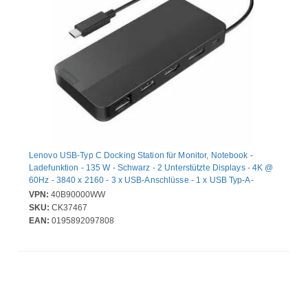
Lenovo USB-Typ C Docking Station für Monitor, Notebook -
Ladefunktion - 135 W - Schwarz - 2 Unterstützte Displays - 4K @
60Hz - 3840 x 2160 - 3 x USB-Anschlüsse - 1 x USB Typ-A-
Anschlüsse - USB Typ-A - 2 x USB Typ-C-Anschlüsse - USB Typ C
VPN:
40B90000WW
- 1 x RJ-45-Anschlüsse - Netzwerk (RJ-45) - 1 x HDMI-
SKU:
CK37467
Anschlüsse - HDMI - 1 x DisplayPorts - DisplayPort -
EAN:
0195892097808
Kabelgebundenes - Gigabit-Ethernet - Windows 10, Windows 11 -
100W