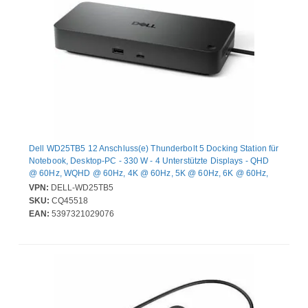
Dell WD25TB5 12 Anschluss(e) Thunderbolt 5 Docking Station für
Notebook, Desktop-PC - 330 W - 4 Unterstützte Displays - QHD
@ 60Hz, WQHD @ 60Hz, 4K @ 60Hz, 5K @ 60Hz, 6K @ 60Hz,
8K @ 60Hz, 4K @ 120Hz - 3840 x 2160, 5120 x 2160, 2560 x
VPN:
DELL-WD25TB5
1440, 3440 x 1440, 7680 x 4320, 6144 x 3456 - 6 x USB-
SKU:
CQ45518
Anschlüsse - 4 x USB Typ-A-Anschlüsse - USB Typ-A - 2 x USB
EAN:
5397321029076
Typ-C-Anschlüsse - USB Typ C - Netzwerk (RJ-45) - 1 x HDMI-
Anschlüsse - HDMI - 2 x DisplayPorts - DisplayPort - 2 x