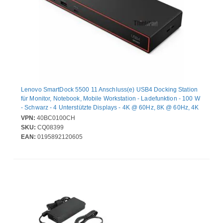
Lenovo SmartDock 5500 11 Anschluss(e) USB4 Docking Station
für Monitor, Notebook, Mobile Workstation - Ladefunktion - 100 W
- Schwarz - 4 Unterstützte Displays - 4K @ 60Hz, 8K @ 60Hz, 4K
@ 144Hz - 3840 x 2160, 7680 x 4320 - 6 x USB-Anschlüsse - 4 x
VPN:
40BC0100CH
USB Typ-A-Anschlüsse - USB Typ-A - 2 x USB Typ-C-Anschlüsse
SKU:
CQ08399
- USB Typ C - 1 x USB4 - 1 x RJ-45-Anschlüsse - Netzwerk (RJ-
EAN:
0195892120605
45) - 1 x HDMI-Anschlüsse - HDMI - 2 x DisplayPorts -
DisplayPort - Kabelgebundenes - Giga