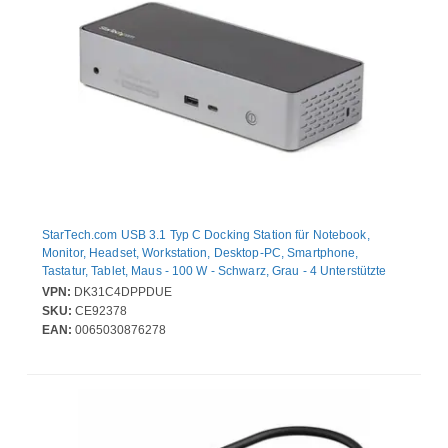
StarTech.com USB 3.1 Typ C Docking Station für Notebook,
Monitor, Headset, Workstation, Desktop-PC, Smartphone,
Tastatur, Tablet, Maus - 100 W - Schwarz, Grau - 4 Unterstützte
Displays - 4K - 3840 x 2160, 5120 x 2880 - USB Typ-A - 1 x USB
VPN:
DK31C4DPPDUE
Typ-C-Anschlüsse - USB Typ C - Netzwerk (RJ-45) - HDMI -
SKU:
CE92378
DisplayPort - Thunderbolt - Kabelgebundenes - Gigabit-Ethernet -
EAN:
0065030876278
Windows 10 (64-bit), Windows 11 (64-bit), Mac OS X 10.14
Mojave, Mac OS X 13.0 Ventura