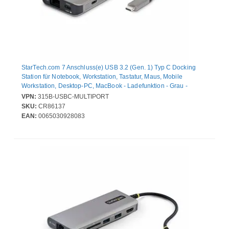
StarTech.com 7 Anschluss(e) USB 3.2 (Gen. 1) Typ C Docking
Station für Notebook, Workstation, Tastatur, Maus, Mobile
Workstation, Desktop-PC, MacBook - Ladefunktion - Grau -
Desktop - 1 Unterstützte Displays - 4K @ 60Hz, 4K - 3840 x 2160
VPN:
315B-USBC-MULTIPORT
- 5 x USB-Anschlüsse - 2 x USB Typ-A-Anschlüsse - USB Typ-A -
SKU:
CR86137
3 x USB Typ-C-Anschlüsse - USB Typ C - 1 x RJ-45-Anschlüsse -
EAN:
0065030928083
Netzwerk (RJ-45) - 1 x HDMI-Anschlüsse - HDMI -
Kabelgebundenes - Gigabit-Ethernet - Windows 10, W