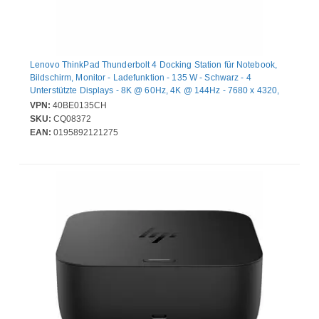
Lenovo ThinkPad Thunderbolt 4 Docking Station für Notebook,
Bildschirm, Monitor - Ladefunktion - 135 W - Schwarz - 4
Unterstützte Displays - 8K @ 60Hz, 4K @ 144Hz - 7680 x 4320,
3840 x 2160 - 6 x USB-Anschlüsse - 4 x USB Typ-A-Anschlüsse -
VPN:
40BE0135CH
USB Typ-A - 2 x USB Typ-C-Anschlüsse - USB Typ C - Netzwerk
SKU:
CQ08372
(RJ-45) - 1 x HDMI-Anschlüsse - HDMI - 2 x DisplayPorts -
EAN:
0195892121275
DisplayPort - Thunderbolt - 1 x Thunderbolt 4 Ports -
Kabelgebundenes - 2.5 Gigabit Ethernet - Windows, mac