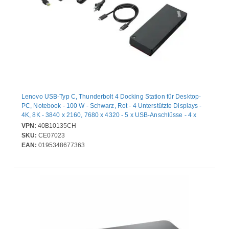
Lenovo USB-Typ C, Thunderbolt 4 Docking Station für Desktop-
PC, Notebook - 100 W - Schwarz, Rot - 4 Unterstützte Displays -
4K, 8K - 3840 x 2160, 7680 x 4320 - 5 x USB-Anschlüsse - 4 x
USB Typ-A-Anschlüsse - USB Typ-A - 1 x USB Typ-C-Anschlüsse
VPN:
40B10135CH
- USB Typ C - 1 x RJ-45-Anschlüsse - Netzwerk (RJ-45) - 1 x
SKU:
CE07023
HDMI-Anschlüsse - HDMI - DisplayPort - Thunderbolt -
EAN:
0195348677363
Kabelgebundenes - Gigabit-Ethernet - Windows