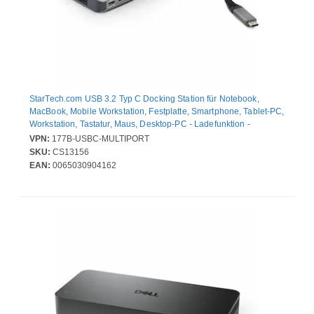
StarTech.com USB 3.2 Typ C Docking Station für Notebook,
MacBook, Mobile Workstation, Festplatte, Smartphone, Tablet-PC,
Workstation, Tastatur, Maus, Desktop-PC - Ladefunktion -
Speicherkartenleser - SD, SDHC, SDXC - Grau - Desktop - 1
VPN:
177B-USBC-MULTIPORT
Unterstützte Displays - 4K @ 60Hz, 4K - 3840 x 2160 - 3 x USB-
SKU:
CS13156
Anschlüsse - 2 x USB Typ-A-Anschlüsse - USB Typ-A - 1 x USB
EAN:
0065030904162
Typ-C-Anschlüsse - USB Typ C - 1 x RJ-45-Anschlüsse -
Netzwerk (RJ-45) - HDMI - Kabelgebundenes - 2.5 Gigab