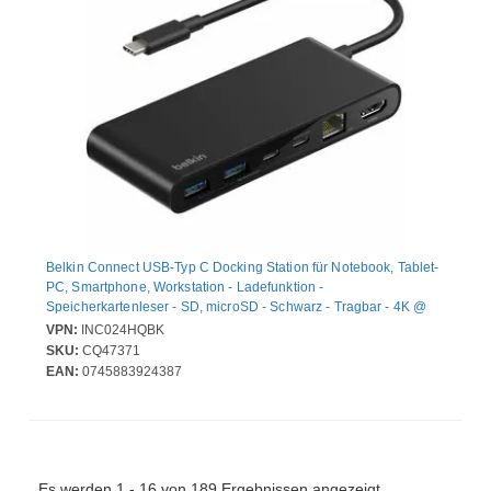
Belkin Connect USB-Typ C Docking Station für Notebook, Tablet-
PC, Smartphone, Workstation - Ladefunktion -
Speicherkartenleser - SD, microSD - Schwarz - Tragbar - 4K @
60Hz, 4K, 4K UHD - 3840 x 2160 - 4 x USB-Anschlüsse - 2 x USB
VPN:
INC024HQBK
Typ-A-Anschlüsse - USB Typ-A - 2 x USB Typ-C-Anschlüsse -
SKU:
CQ47371
USB Typ C - Netzwerk (RJ-45) - HDMI - Kabelgebundenes - 2.5
EAN:
0745883924387
Gigabit Ethernet - Windows, macOS, ChromeOS - 100W
Es werden 1 - 16 von 189 Ergebnissen angezeigt