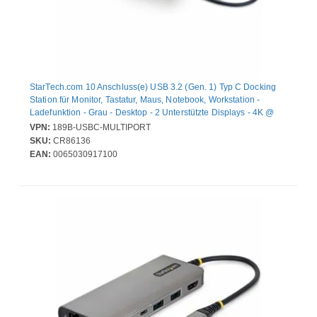
StarTech.com 10 Anschluss(e) USB 3.2 (Gen. 1) Typ C Docking
Station für Monitor, Tastatur, Maus, Notebook, Workstation -
Ladefunktion - Grau - Desktop - 2 Unterstützte Displays - 4K @
60Hz, 4K - 3840 x 2160 - 7 x USB-Anschlüsse - 3 x USB Typ-A-
VPN:
189B-USBC-MULTIPORT
Anschlüsse - USB Typ-A - 4 x USB Typ-C-Anschlüsse - USB Typ C
SKU:
CR86136
- Netzwerk (RJ-45) - DisplayPort - Kabelgebundenes - Gigabit-
EAN:
0065030917100
Ethernet - Windows 10, Windows 11, Linux, ChromeOS - 100W