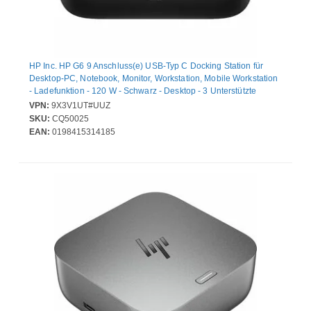
HP Inc. HP G6 9 Anschluss(e) USB-Typ C Docking Station für
Desktop-PC, Notebook, Monitor, Workstation, Mobile Workstation
- Ladefunktion - 120 W - Schwarz - Desktop - 3 Unterstützte
Displays - 4K, 4K @ 120Hz, 4K @ 60Hz - 3840 x 2160, 2560 x
VPN:
9X3V1UT#UUZ
1440, 1920 x 1080 - 5 x USB-Anschlüsse - 3 x USB Typ-A-
SKU:
CQ50025
Anschlüsse - USB Typ-A - 2 x USB Typ-C-Anschlüsse - USB Typ C
EAN:
0198415314185
- 1 x RJ-45-Anschlüsse - Netzwerk (RJ-45) - 1 x HDMI-
Anschlüsse - HDMI - 2 x DisplayPorts - DisplayPort - Kabe