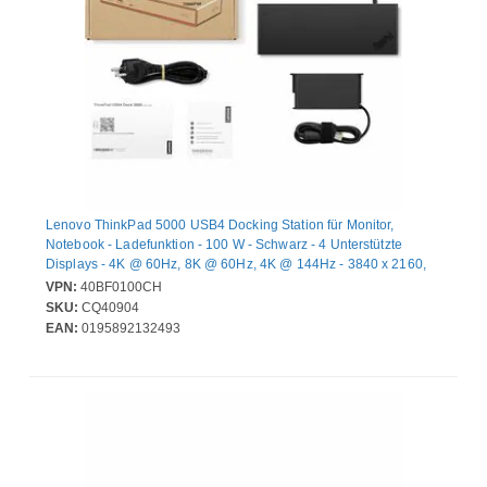
Lenovo ThinkPad 5000 USB4 Docking Station für Monitor,
Notebook - Ladefunktion - 100 W - Schwarz - 4 Unterstützte
Displays - 4K @ 60Hz, 8K @ 60Hz, 4K @ 144Hz - 3840 x 2160,
7680 x 4320 - 6 x USB-Anschlüsse - 4 x USB Typ-A-Anschlüsse -
VPN:
40BF0100CH
USB Typ-A - 2 x USB Typ-C-Anschlüsse - USB Typ C - 1 x RJ-45-
SKU:
CQ40904
Anschlüsse - Netzwerk (RJ-45) - 1 x HDMI-Anschlüsse - HDMI - 2
EAN:
0195892132493
x DisplayPorts - DisplayPort - Kabelgebundenes - Gigabit-
Ethernet - Windows 11, macOS Sonoma, macOS S