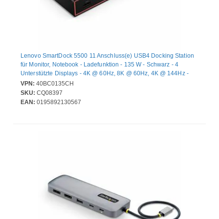
Lenovo SmartDock 5500 11 Anschluss(e) USB4 Docking Station
für Monitor, Notebook - Ladefunktion - 135 W - Schwarz - 4
Unterstützte Displays - 4K @ 60Hz, 8K @ 60Hz, 4K @ 144Hz -
3840 x 2160, 7680 x 4320 - 7 x USB-Anschlüsse - 4 x USB Typ-A-
VPN:
40BC0135CH
Anschlüsse - USB Typ-A - 2 x USB Typ-C-Anschlüsse - USB Typ C
SKU:
CQ08397
- 1 x RJ-45-Anschlüsse - Netzwerk (RJ-45) - 1 x HDMI-
EAN:
0195892130567
Anschlüsse - HDMI - 2 x DisplayPorts - DisplayPort -
Kabelgebundenes - Gigabit-Ethernet - Windows 11, macO