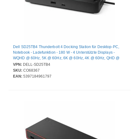
Dell SD25TB4 Thunderbolt 4 Docking Station für Desktop-PC,
Notebook - Ladefunktion - 180 W - 4 Unterstützte Displays -
WQHD @ 60Hz, 5K @ 60Hz, 6K @ 60Hz, 4K @ 60Hz, QHD @
60Hz, 8K @ 60Hz - 3440 x 1440, 5120 x 2160, 6144 x 3456,
VPN:
DELL-SD25TB4
3840 x 2160, 2560 x 1440, 7680 x 4320 - 6 x USB-Anschlüsse - 4
SKU:
CO68367
x USB Typ-A-Anschlüsse - USB Typ-A - 2 x USB Typ-C-
EAN:
5397184961797
Anschlüsse - USB Typ C - Netzwerk (RJ-45) - 1 x HDMI-
Anschlüsse - HDMI - 2 x DisplayPorts - DisplayPort - Thunderbolt
- 2 x