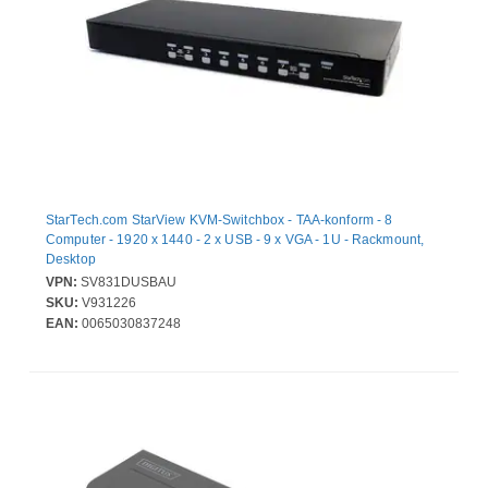
StarTech.com StarView KVM-Switchbox - TAA-konform - 8
Computer - 1920 x 1440 - 2 x USB - 9 x VGA - 1U - Rackmount,
Desktop
VPN:
SV831DUSBAU
SKU:
V931226
EAN:
0065030837248