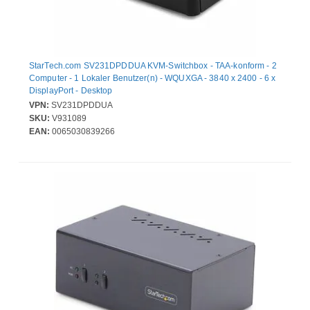
StarTech.com SV231DPDDUA KVM-Switchbox - TAA-konform - 2
Computer - 1 Lokaler Benutzer(n) - WQUXGA - 3840 x 2400 - 6 x
DisplayPort - Desktop
VPN:
SV231DPDDUA
SKU:
V931089
EAN:
0065030839266