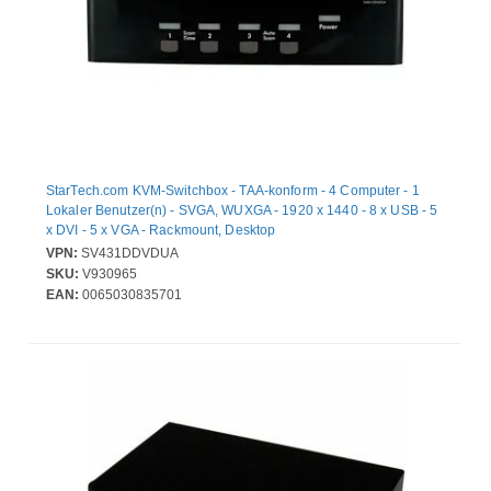
StarTech.com KVM-Switchbox - TAA-konform - 4 Computer - 1
Lokaler Benutzer(n) - SVGA, WUXGA - 1920 x 1440 - 8 x USB - 5
x DVI - 5 x VGA - Rackmount, Desktop
VPN:
SV431DDVDUA
SKU:
V930965
EAN:
0065030835701