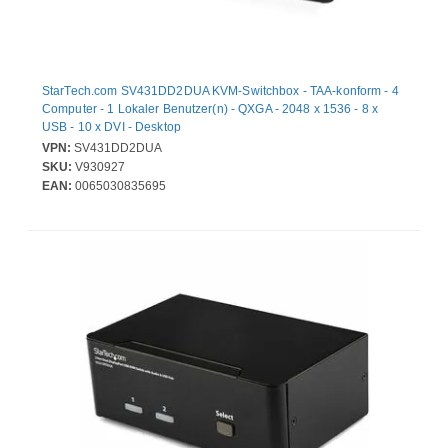
StarTech.com SV431DD2DUA KVM-Switchbox - TAA-konform - 4
Computer - 1 Lokaler Benutzer(n) - QXGA - 2048 x 1536 - 8 x
USB - 10 x DVI - Desktop
VPN:
SV431DD2DUA
SKU:
V930927
EAN:
0065030835695