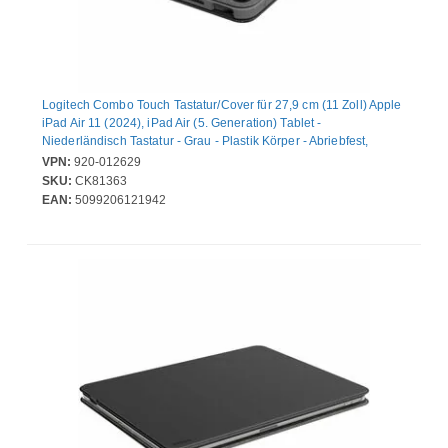
Logitech Combo Touch Tastatur/Cover für 27,9 cm (11 Zoll) Apple
iPad Air 11 (2024), iPad Air (5. Generation) Tablet -
Niederländisch Tastatur - Grau - Plastik Körper - Abriebfest,
Kratzfest - 640,1 mm Höhe x 480,1 mm Breite x 38,4 mm Tiefe
VPN:
920-012629
SKU:
CK81363
EAN:
5099206121942