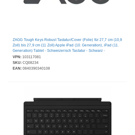
ZAGG Tough Keys Robust Tastatur/Cover (Folie) für 27,7 cm (10,9
Zoll) bis 27,9 cm (11 Zoll) Apple iPad (10. Generation), iPad (11.
Generation) Tablet - Schweizerisch Tastatur - Schwarz -
Polycarbonat Körper - wasserabweisend, Sturzsicher,
VPN:
103117081
Spritzwassergeschützt, Schlagfest, Kratzfest,
SKU:
CQ08234
Spritzwassergeschützt, Wasserdicht
EAN:
0840390340108