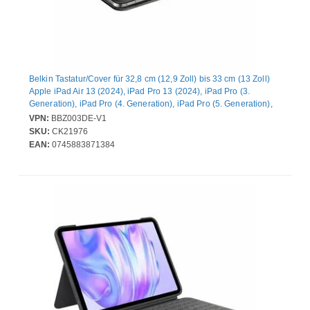
Belkin Tastatur/Cover für 32,8 cm (12,9 Zoll) bis 33 cm (13 Zoll)
Apple iPad Air 13 (2024), iPad Pro 13 (2024), iPad Pro (3.
Generation), iPad Pro (4. Generation), iPad Pro (5. Generation),
iPad Pro (6th Generation) Tablet - Synthetikleder Körper -
VPN:
BBZ003DE-V1
Rutschfest, Kratzfest - 17,2 mm Höhe x 230 mm Breite x 285 mm
SKU:
CK21976
Tiefe
EAN:
0745883871384