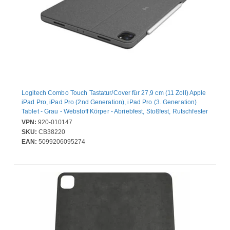
Logitech Combo Touch Tastatur/Cover für 27,9 cm (11 Zoll) Apple
iPad Pro, iPad Pro (2nd Generation), iPad Pro (3. Generation)
Tablet - Grau - Webstoff Körper - Abriebfest, Stoßfest, Rutschfester
- 252 mm Höhe x 189,3 mm Breite x 16,9 mm Tiefe
VPN:
920-010147
SKU:
CB38220
EAN:
5099206095274