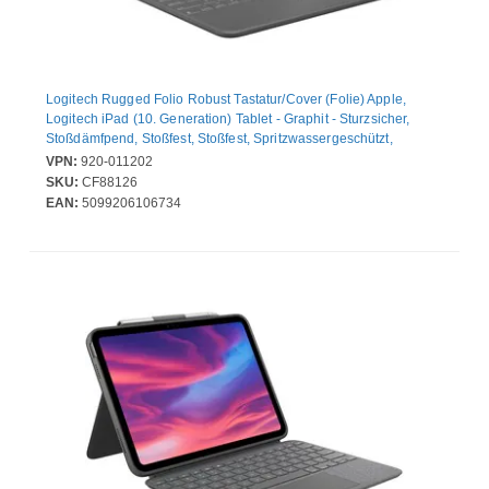
Logitech Rugged Folio Robust Tastatur/Cover (Folie) Apple,
Logitech iPad (10. Generation) Tablet - Graphit - Sturzsicher,
Stoßdämfpend, Stoßfest, Stoßfest, Spritzwassergeschützt,
Flüssigkeitsresistent, Schmutzabweisend, Spritzwassergeschützt,
VPN:
920-011202
Spritzwassergeschützt, Staubgeschützt - 20 mm Höhe x 195 mm
SKU:
CF88126
Breite x 256 mm Tiefe
EAN:
5099206106734