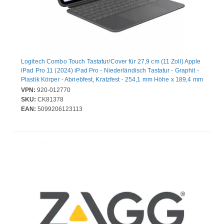
Logitech Combo Touch Tastatur/Cover für 27,9 cm (11 Zoll) Apple
iPad Pro 11 (2024) iPad Pro - Niederländisch Tastatur - Graphit -
Plastik Körper - Abriebfest, Kratzfest - 254,1 mm Höhe x 189,4 mm
Breite x 13,5 mm Tiefe
VPN:
920-012770
SKU:
CK81378
EAN:
5099206123113