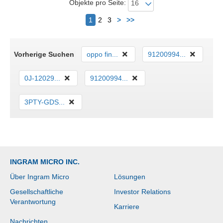
Objekte pro Seite:
Nächster
1
2
3
>
>>
Vorherige Suchen
oppo fin...
91200994...
0J-12029...
91200994...
3PTY-GDS...
INGRAM MICRO INC.
Über Ingram Micro
Lösungen
Gesellschaftliche
Investor Relations
Verantwortung
Karriere
Nachrichten