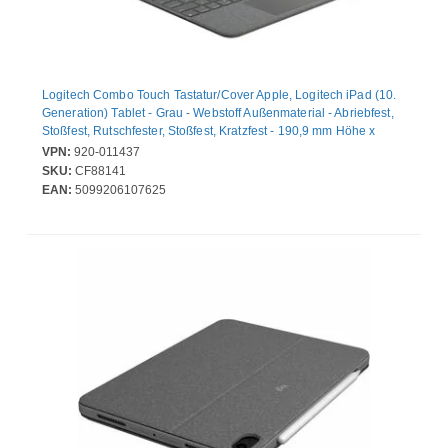
Logitech Combo Touch Tastatur/Cover Apple, Logitech iPad (10.
Generation) Tablet - Grau - Webstoff Außenmaterial - Abriebfest,
Stoßfest, Rutschfester, Stoßfest, Kratzfest - 190,9 mm Höhe x
253,3 mm Breite x 19,2 mm Tiefe
VPN:
920-011437
SKU:
CF88141
EAN:
5099206107625