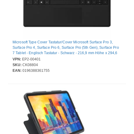
Microsoft Type Cover Tastatur/Cover Microsoft Surface Pro 3,
Surface Pro 4, Surface Pro 6, Surface Pro (5th Gen), Surface Pro
7 Tablet - Englisch Tastatur - Schwarz - 216,9 mm Höhe x 294,6
mm Breite x 5,1 mm Tiefe
VPN:
EP2-00401
SKU:
CK08804
EAN:
0196388361755