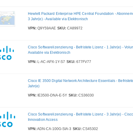
Hewlett Packard Enterprise HPE Central Foundation - Abonneme
3 Jahr(e) - Available via Elektronisch
VPN:
Q9Y59AAE
SKU:
CA89972
Cisco Softwarelizenzierung - Befristete Lizenz - 1 Jahr(e) - Volu
Available via Elektronisch
VPN:
L-AC-APX-1Y-S7
SKU:
677FV77
Cisco IE 3500 Digital Network Architecture Essentials - Befristet
Jahr(e)
VPN:
IE3500-DNA-E-5Y
SKU:
CS36030
Cisco Softwarelizenzierung - Befristete Lizenz - 3 Jahr(e) - Cis
Innovation Access
VPN:
ADN-CA-100G-SIA-3
SKU:
CS45302