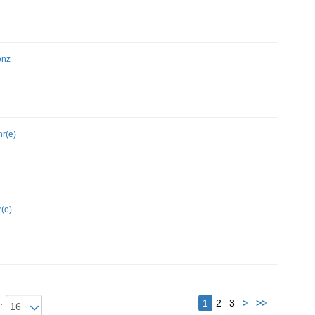
enz
hr(e)
r(e)
Nächster
1
2
3
>
>>
: