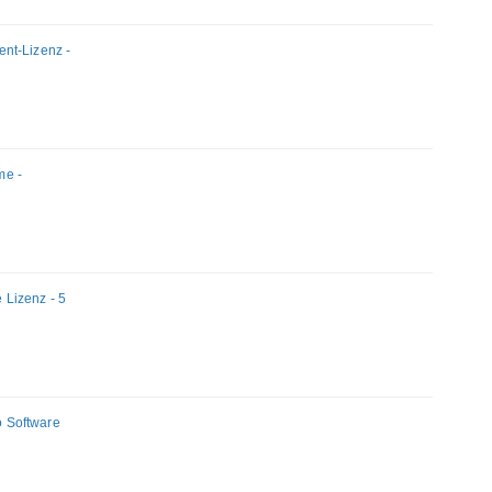
nt-Lizenz -
me -
e Lizenz - 5
co Software