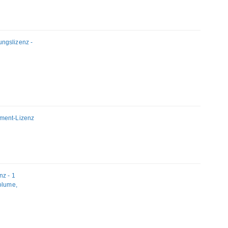
ngslizenz -
ement-Lizenz
nz - 1
olume,