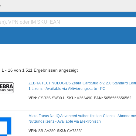
e
 1 - 16 von 1’511 Ergebnissen angezeigt
ZEBRA TECHNOLOGIES Zebra CardStudio v. 2.0 Standard Editio
1 Lizenz - Available via Aktivierungskarte - PC
VPN:
CSR2S-SW00-L
SKU:
V36A490
EAN:
5656565656562
Micro Focus NetIQ Advanced Authentication Clients - Abonneme
Nutzungslizenz - Available via Elektronisch
VPN:
SB-AA280
SKU:
CA73331