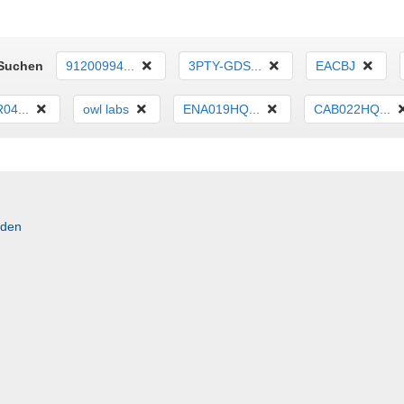
 Suchen
91200994...
3PTY-GDS...
EACBJ
04...
owl labs
ENA019HQ...
CAB022HQ...
rden