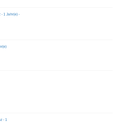
 1 Jahr(e) -
hr(e)
z - 1