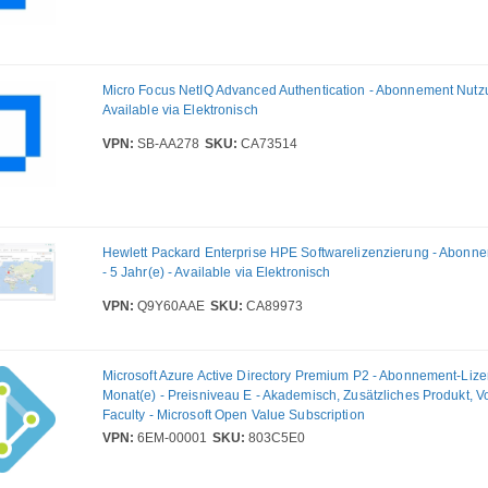
Micro Focus NetIQ Advanced Authentication - Abonnement Nutzu
Available via Elektronisch
VPN:
SB-AA278
SKU:
CA73514
Hewlett Packard Enterprise HPE Softwarelizenzierung - Abonn
- 5 Jahr(e) - Available via Elektronisch
VPN:
Q9Y60AAE
SKU:
CA89973
Microsoft Azure Active Directory Premium P2 - Abonnement-Lize
Monat(e) - Preisniveau E - Akademisch, Zusätzliches Produkt, V
Faculty - Microsoft Open Value Subscription
VPN:
6EM-00001
SKU:
803C5E0