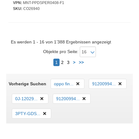
VPN:
MNT-PPDSPER0408-F1
SKU:
CO26940
Es werden 1 - 16 von 1’388 Ergebnissen angezeigt
Objekte pro Seite:
Nächster
1
2
3
>
>>
Vorherige Suchen
oppo fin...
91200994...
0J-12029...
91200994...
3PTY-GDS...