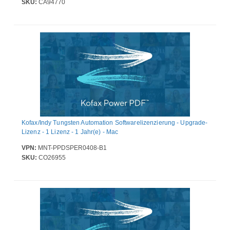
SKU:
CA94770
Kofax/Indy Tungsten Automation Softwarelizenzierung - Upgrade-
Lizenz - 1 Lizenz - 1 Jahr(e) - Mac
VPN:
MNT-PPDSPER0408-B1
SKU:
CO26955