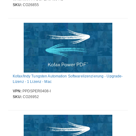
SKU:
CO26855
Kofax/Indy Tungsten Automation Softwarelizenzierung - Upgrade-
Lizenz - 1 Lizenz - Mac
VPN:
PPDSPER0408-I
SKU:
CO26952