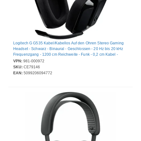
Logitech G G535 Kabel/Kabellos Auf den Ohren Stereo Gaming
Headset - Schwarz - Binaural - Geschlossen - 20 Hz bis 20 kHz
Frequenzgang - 1200 cm Reichweite - Funk - 0,2 cm Kabel -
Kardioide, Unidirektional Mikrophon - Host-Schnittstelle: Mini-
VPN:
981-000972
Phone (3,5mm)
SKU:
CE79146
EAN:
5099206094772