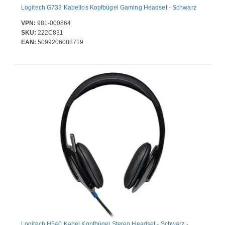
Logitech G733 Kabellos Kopfbügel Gaming Headset - Schwarz
VPN:
981-000864
SKU:
222C831
EAN:
5099206088719
Logitech H540 Kabel Kopfbügel Stereo Headset - Schwarz -