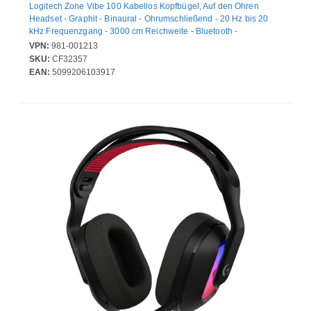
Logitech Zone Vibe 100 Kabellos Kopfbügel, Auf den Ohren
Headset - Graphit - Binaural - Ohrumschließend - 20 Hz bis 20
kHz Frequenzgang - 3000 cm Reichweite - Bluetooth -
Omnidirektional, MEMS-Technologie, Gerichtet,
VPN:
981-001213
Geräuschunterdrückung Mikrophon
SKU:
CF32357
EAN:
5099206103917