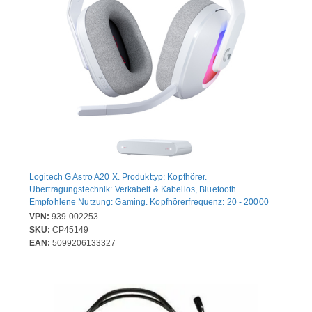
Logitech G Astro A20 X. Produkttyp: Kopfhörer.
Übertragungstechnik: Verkabelt & Kabellos, Bluetooth.
Empfohlene Nutzung: Gaming. Kopfhörerfrequenz: 20 - 20000
Hz. Kabellose Reichweite: 30 m. Gewicht: 290 g. Produktfarbe:
VPN:
939-002253
Weiß
SKU:
CP45149
EAN:
5099206133327