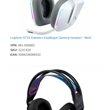
Logitech G733 Kabellos Kopfbügel Gaming Headset - Weiß
VPN:
981-000883
SKU:
222C820
EAN:
5099206089532