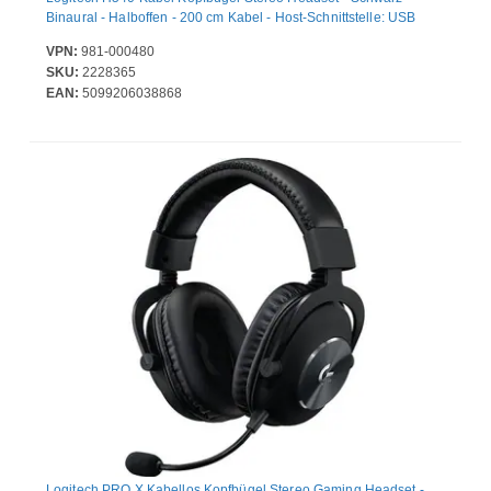
Binaural - Halboffen - 200 cm Kabel - Host-Schnittstelle: USB
VPN:
981-000480
SKU:
2228365
EAN:
5099206038868
Logitech PRO X Kabellos Kopfbügel Stereo Gaming Headset -