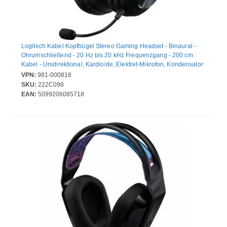
Logitech Kabel Kopfbügel Stereo Gaming Headset - Binaural -
Ohrumschließend - 20 Hz bis 20 kHz Frequenzgang - 200 cm
Kabel - Unidirektional, Kardioide, Elektret-Mikrofon, Kondensator
Mikrophon - Host-Schnittstelle: Mini-Phone (3,5mm)
VPN:
981-000818
SKU:
222C098
EAN:
5099206085718