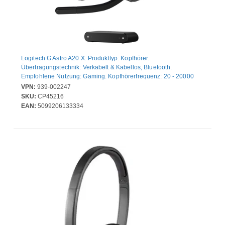
Logitech G Astro A20 X. Produkttyp: Kopfhörer.
Übertragungstechnik: Verkabelt & Kabellos, Bluetooth.
Empfohlene Nutzung: Gaming. Kopfhörerfrequenz: 20 - 20000
Hz. Kabellose Reichweite: 30 m. Gewicht: 290 g. Produktfarbe:
VPN:
939-002247
Schwarz
SKU:
CP45216
EAN:
5099206133334