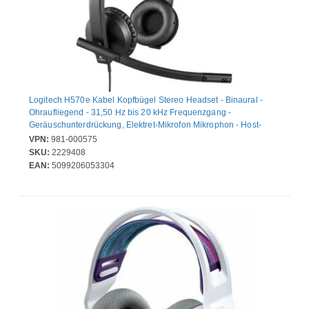
Logitech H570e Kabel Kopfbügel Stereo Headset - Binaural -
Ohraufliegend - 31,50 Hz bis 20 kHz Frequenzgang -
Geräuschunterdrückung, Elektret-Mikrofon Mikrophon - Host-
Schnittstelle: USB
VPN:
981-000575
SKU:
2229408
EAN:
5099206053304