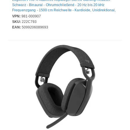
Schwarz - Binaural - Ohrumschließend - 20 Hz bis 20 kHz
Frequenzgang - 1500 cm Reichweite - Kardioide, Unidirektional,
Elektret-Mikrofon, Kondensator Mikrophon
VPN:
981-000907
SKU:
222C793
EAN:
5099206089693