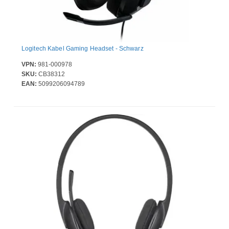
Logitech Kabel Gaming Headset - Schwarz
VPN:
981-000978
SKU:
CB38312
EAN:
5099206094789