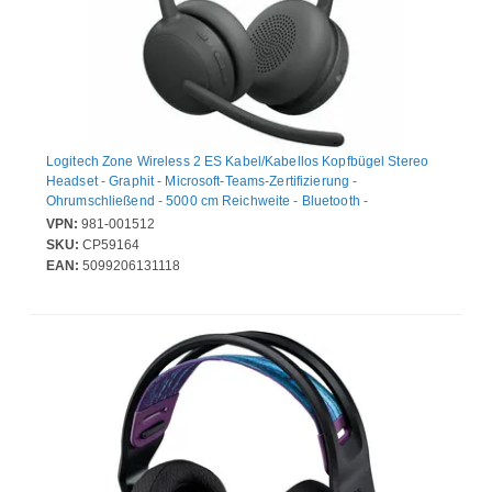
Logitech Zone Wireless 2 ES Kabel/Kabellos Kopfbügel Stereo
Headset - Graphit - Microsoft-Teams-Zertifizierung -
Ohrumschließend - 5000 cm Reichweite - Bluetooth -
Geräuschunterdrückung Mikrophon - Geräuschunterdrückung -
VPN:
981-001512
Host-Schnittstelle: USB-Typ C
SKU:
CP59164
EAN:
5099206131118