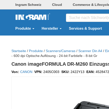
Ingram Schweiz
Cloud
Commerce & Lifecycl
Produkte
Hersteller
Services & Support
Startseite
/
Produkte
/
Scanners/cameras
/
Scanner Din A4
/
Ei
- 600 dpi Optische Auflösung - 24-bit Farbtiefe - 8-bit Gr
Canon imageFORMULA DR-M260 Einzugsscann
Von:
CANON
VPN:
2405C003
SKU:
2422Y13
EAN:
452847