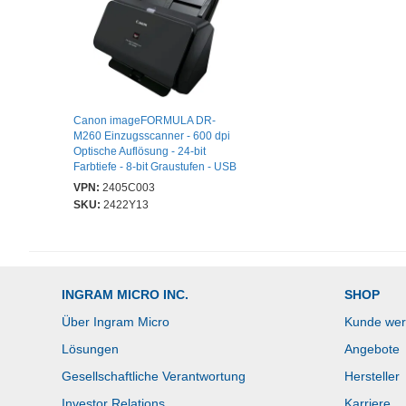
Canon imageFORMULA DR-
M260 Einzugsscanner - 600 dpi
Optische Auflösung - 24-bit
Farbtiefe - 8-bit Graustufen - USB
VPN:
2405C003
SKU:
2422Y13
INGRAM MICRO INC.
SHOP
Über Ingram Micro
Kunde we
Lösungen
Angebote
Gesellschaftliche Verantwortung
Hersteller
Investor Relations
Karriere