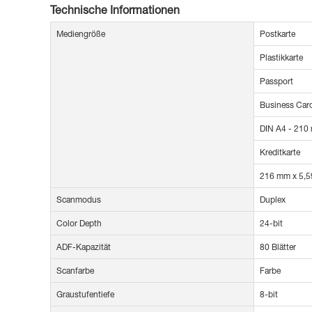
Technische Informationen
Mediengröße
Postkarte
Plastikkarte
Passport
Business Car
DIN A4 - 210
Kreditkarte
216 mm x 5,5
Scanmodus
Duplex
Color Depth
24-bit
ADF-Kapazität
80 Blätter
Scanfarbe
Farbe
Graustufentiefe
8-bit