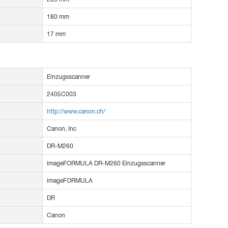
180 mm
17 mm
Einzugsscanner
2405C003
http://www.canon.ch/
Canon, Inc
DR-M260
imageFORMULA DR-M260 Einzugsscanner
imageFORMULA
DR
Canon