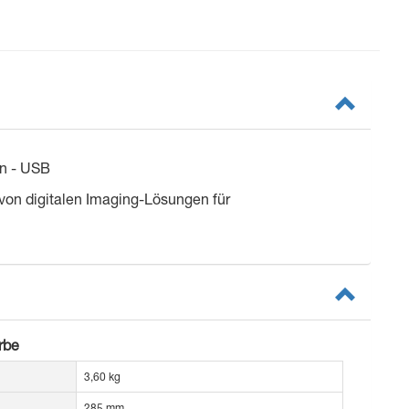
en - USB
 von digitalen Imaging-Lösungen für
rbe
3,60 kg
285 mm