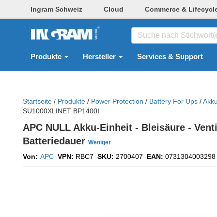
Ingram Schweiz
Cloud
Commerce & Lifecycl
Produkte
Hersteller
Services & Support
Startseite
/
Produkte
/
Power Protection
/
Battery For Ups
/
Akku
SU1000XLINET BP1400I
APC NULL Akku-Einheit - Bleisäure - Venti
Batteriedauer
Weniger
Von:
APC
VPN:
RBC7
SKU:
2700407
EAN:
0731304003298