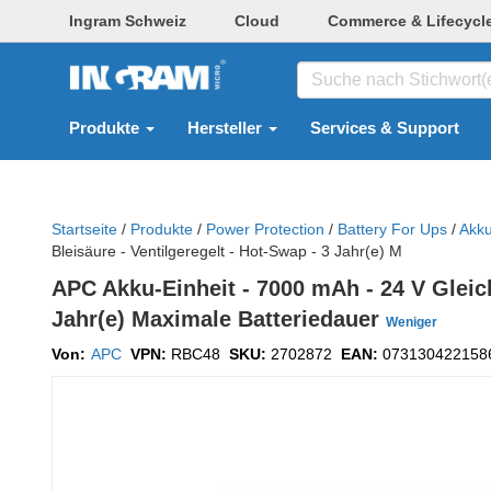
Ingram Schweiz
Cloud
Commerce & Lifecycl
Produkte
Hersteller
Services & Support
Startseite
/
Produkte
/
Power Protection
/
Battery For Ups
/
Akku
Bleisäure - Ventilgeregelt - Hot-Swap - 3 Jahr(e) M
APC Akku-Einheit - 7000 mAh - 24 V Gleich
Jahr(e) Maximale Batteriedauer
Weniger
Von:
APC
VPN:
RBC48
SKU:
2702872
EAN:
073130422158