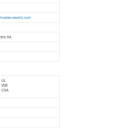
hneider-electric.com
ctric SA
UL
VDE
CSA