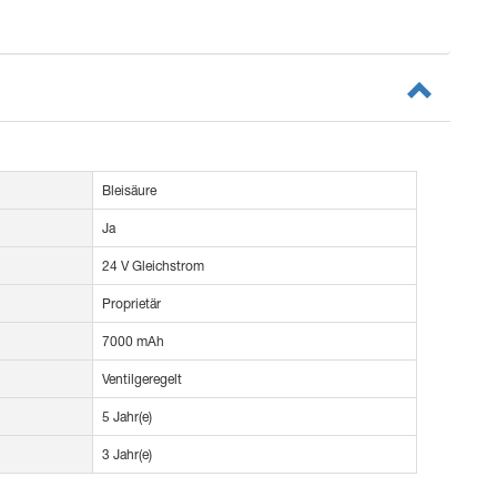
Bleisäure
Ja
24 V Gleichstrom
Proprietär
7000 mAh
Ventilgeregelt
5 Jahr(e)
3 Jahr(e)