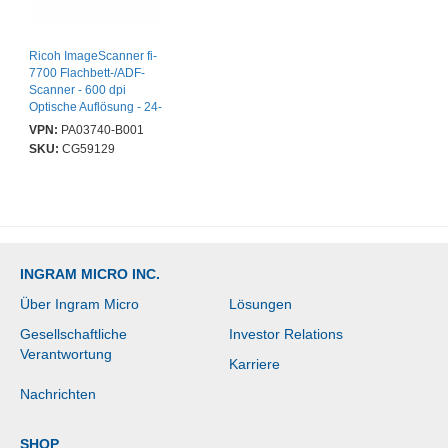
Ricoh ImageScanner fi-
7700 Flachbett-/ADF-
Scanner - 600 dpi
Optische Auflösung - 24-
bit Farbtiefe - 8-bit
VPN:
PA03740-B001
Graustufen - USB
SKU:
CG59129
INGRAM MICRO INC.
Über Ingram Micro
Lösungen
Gesellschaftliche
Investor Relations
Verantwortung
Karriere
Nachrichten
SHOP