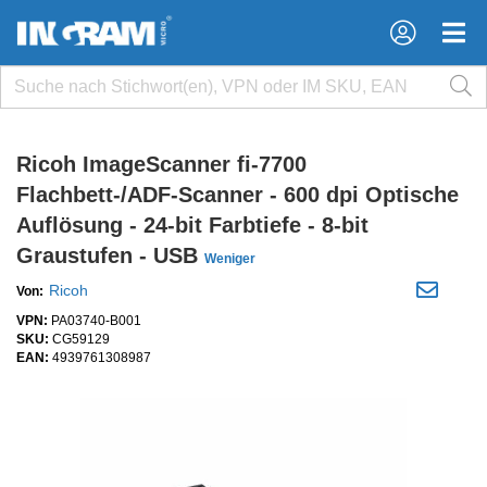
×
×
Ricoh ImageScanner fi-7700
Flachbett-/ADF-Scanner - 600 dpi Optische
Auflösung - 24-bit Farbtiefe - 8-bit
Graustufen - USB
Weniger
Ricoh
Von:
VPN:
PA03740-B001
SKU:
CG59129
EAN:
4939761308987