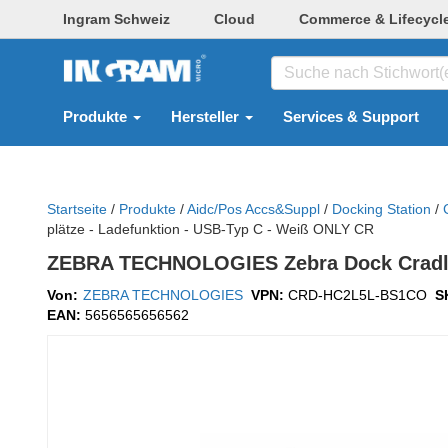
Ingram Schweiz
Cloud
Commerce & Lifecycl
Produkte
Hersteller
Services & Support
Startseite
/
Produkte
/
Aidc/pos Accs&suppl
/
Docking Station
/
plätze - Ladefunktion - USB-Typ C - Weiß ONLY CR
ZEBRA TECHNOLOGIES Zebra Dock Cradle fü
Von:
ZEBRA TECHNOLOGIES
VPN:
CRD-HC2L5L-BS1CO
S
EAN:
5656565656562