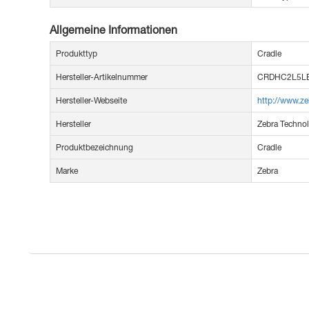
Allgemeine Informationen
Produkttyp
Cradle
Hersteller-Artikelnummer
CRDHC2L5L
Hersteller-Webseite
http://www.z
Hersteller
Zebra Technol
Produktbezeichnung
Cradle
Marke
Zebra