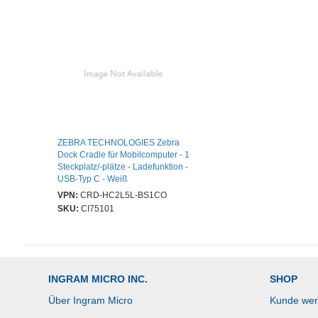
ZEBRA TECHNOLOGIES Zebra
Dock Cradle für Mobilcomputer - 1
Steckplatz/-plätze - Ladefunktion -
USB-Typ C - Weiß
VPN:
CRD-HC2L5L-BS1CO
SKU:
CI75101
INGRAM MICRO INC.
SHOP
Über Ingram Micro
Kunde we