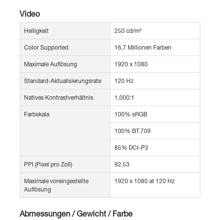
Video
Helligkeit
250 cd/m²
Color Supported
16,7 Millionen Farben
Maximale Auflösung
1920 x 1080
Standard-Aktualisierungsrate
120 Hz
Natives Kontrastverhältnis
1,000:1
Farbskala
100% sRGB
100% BT.709
85% DCI-P3
PPI (Pixel pro Zoll)
92.53
Maximale voreingestellte
1920 x 1080 at 120 Hz
Auflösung
Abmessungen / Gewicht / Farbe