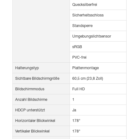
Quecksilberfrei
Sicherheitsschloss
Standsperre
Umgebungslichtsensor
sRGB
PVC-frei
Halterungstyp
Plattenmontage
Sichtbare Bildschirmgröße
60,5 cm (23,8 Zoll)
Bildschirmmodus
Full HD
Anzahl Bildschirme
1
HDCP unterstützt
Ja
Horizontaler Blickwinkel
178°
Vertikaler Blickwinkel
178°