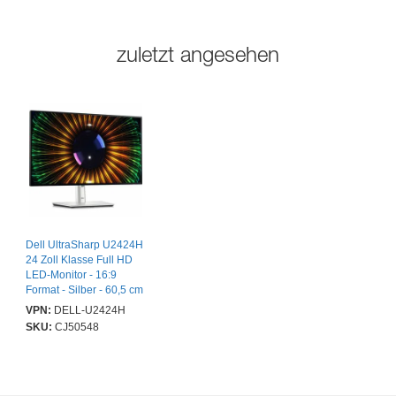
zuletzt angesehen
Dell UltraSharp U2424H
24 Zoll Klasse Full HD
LED-Monitor - 16:9
Format - Silber - 60,5 cm
(23,8 Zoll) Viewable -
VPN:
DELL-U2424H
IPS-Technologie (In-
SKU:
CJ50548
Plane-Switching) - LED-
Edgelight-System
Hintergrund-
beleuchtung - 1920 x
1080 Pixel