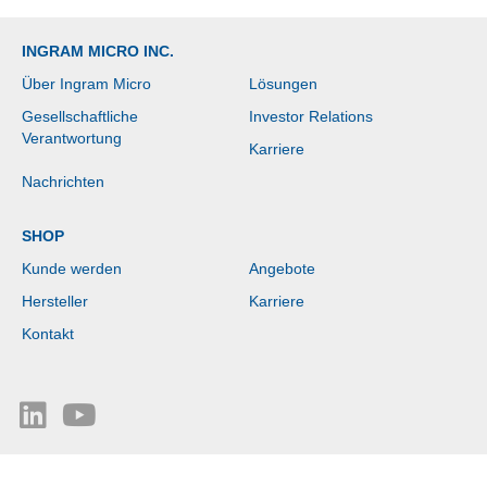
Bildschirmauflösung -
16,7 Millionen Farben -
INGRAM MICRO INC.
250 cd/m² Helligkeit - 5
ms - 120 Hz
Über Ingram Micro
Lösungen
AktualisierungsrateSchnell
- Höhe, Schwenken,
Gesellschaftliche
Investor Relations
Pivot, Neigen - USB Typ
Verantwortung
C - HDMI - DisplayPort -
Karriere
VESA-
Nachrichten
Wandhalterungsnorm -
USB-Hub
SHOP
Kunde werden
Angebote
Hersteller
Karriere
Kontakt