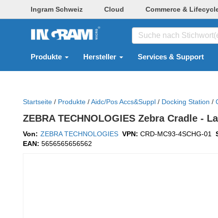
Ingram Schweiz
Cloud
Commerce & Lifecycl
Produkte
Hersteller
Services & Support
Startseite
/
Produkte
/
Aidc/pos Accs&suppl
/
Docking Station
/
ZEBRA TECHNOLOGIES Zebra Cradle - La
Von:
ZEBRA TECHNOLOGIES
VPN:
CRD-MC93-4SCHG-01
EAN:
5656565656562