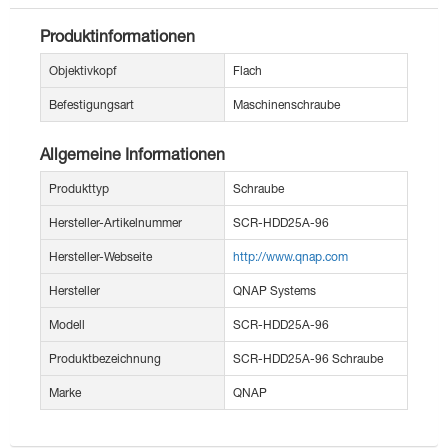
Produktinformationen
Objektivkopf
Flach
Befestigungsart
Maschinenschraube
Allgemeine Informationen
Produkttyp
Schraube
Hersteller-Artikelnummer
SCR-HDD25A-96
Hersteller-Webseite
http://www.qnap.com
Hersteller
QNAP Systems
Modell
SCR-HDD25A-96
Produktbezeichnung
SCR-HDD25A-96 Schraube
Marke
QNAP